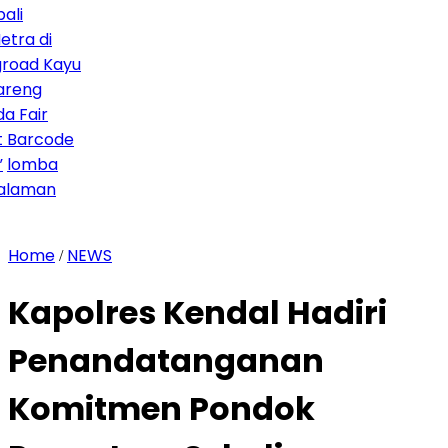
di
 Kayu
r
code
ba
an
Home
NEWS
/
Kapolres Kendal Hadiri
Penandatanganan
Komitmen Pondok