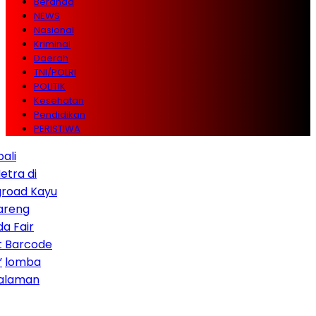
Beranda
NEWS
Nasional
Kriminal
Daerah
TNI/POLRI
POLITIK
Kesehatan
Pendidikan
PERISTIWA
di
 Kayu
r
code
ba
an