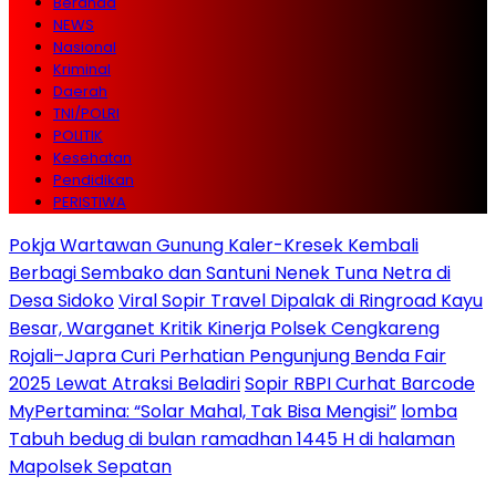
Beranda
NEWS
Nasional
Kriminal
Daerah
TNI/POLRI
POLITIK
Kesehatan
Pendidikan
PERISTIWA
Pokja Wartawan Gunung Kaler-Kresek Kembali
Berbagi Sembako dan Santuni Nenek Tuna Netra di
Desa Sidoko
Viral Sopir Travel Dipalak di Ringroad Kayu
Besar, Warganet Kritik Kinerja Polsek Cengkareng
Rojali–Japra Curi Perhatian Pengunjung Benda Fair
2025 Lewat Atraksi Beladiri
Sopir RBPI Curhat Barcode
MyPertamina: “Solar Mahal, Tak Bisa Mengisi”
lomba
Tabuh bedug di bulan ramadhan 1445 H di halaman
Mapolsek Sepatan