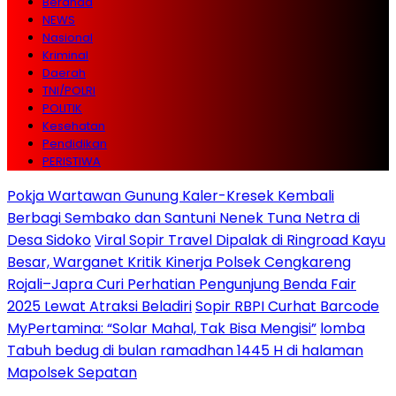
Beranda
NEWS
Nasional
Kriminal
Daerah
TNI/POLRI
POLITIK
Kesehatan
Pendidikan
PERISTIWA
Pokja Wartawan Gunung Kaler-Kresek Kembali
Berbagi Sembako dan Santuni Nenek Tuna Netra di
Desa Sidoko
Viral Sopir Travel Dipalak di Ringroad Kayu
Besar, Warganet Kritik Kinerja Polsek Cengkareng
Rojali–Japra Curi Perhatian Pengunjung Benda Fair
2025 Lewat Atraksi Beladiri
Sopir RBPI Curhat Barcode
MyPertamina: “Solar Mahal, Tak Bisa Mengisi”
lomba
Tabuh bedug di bulan ramadhan 1445 H di halaman
Mapolsek Sepatan