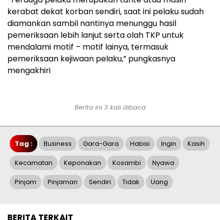
kerabat dekat korban sendiri, saat ini pelaku sudah
diamankan sambil nantinya menunggu hasil
pemeriksaan lebih lanjut serta olah TKP untuk
mendalami motif – motif lainya, termasuk
pemeriksaan kejiwaan pelaku,” pungkasnya
mengakhiri
Berita ini 3 kali dibaca
Tag :
Business
Gara-Gara
Habisi
Ingin
Kasih
Kecamatan
Keponakan
Kosambi
Nyawa
Pinjam
Pinjaman
Sendiri
Tidak
Uang
BERITA TERKAIT