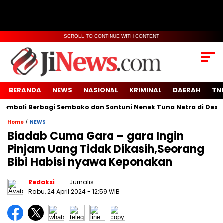
SCROLL TO CONTINUE WITH CONTENT
BERANDA
NEWS
NASIONAL
KRIMINAL
DAERAH
TNI
ali Berbagi Sembako dan Santuni Nenek Tuna Netra di Desa Sid
/
Home
NEWS
Biadab Cuma Gara – gara Ingin
Pinjam Uang Tidak Dikasih,Seorang
Bibi Habisi nyawa Keponakan
Redaksi
- Jurnalis
Rabu, 24 April 2024
- 12:59 WIB