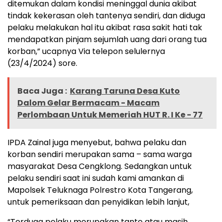
ditemukan dalam kondisi meninggal dunia akibat
tindak kekerasan oleh tantenya sendiri, dan diduga
pelaku melakukan hal itu akibat rasa sakit hati tak
mendapatkan pinjam sejumlah uang dari orang tua
korban,” ucapnya Via telepon selulernya
(23/4/2024) sore.
Baca Juga :
Karang Taruna Desa Kuto
Dalom Gelar Bermacam - Macam
Perlombaan Untuk Memeriah HUT R. I Ke - 77
IPDA Zainal juga menyebut, bahwa pelaku dan
korban sendiri merupakan sama – sama warga
masyarakat Desa Cengklong. Sedangkan untuk
pelaku sendiri saat ini sudah kami amankan di
Mapolsek Teluknaga Polrestro Kota Tangerang,
untuk pemeriksaan dan penyidikan lebih lanjut,
“Terduga pelaku merupakan tante atau masih