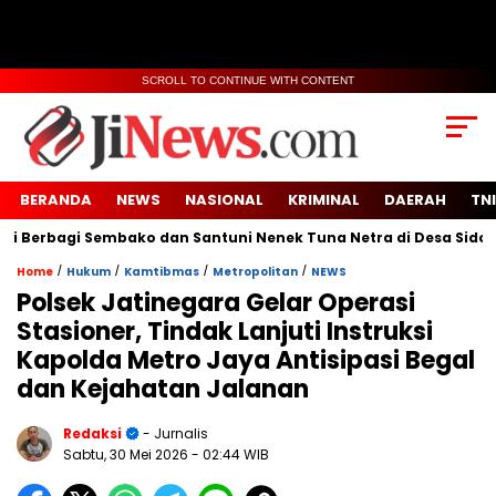
SCROLL TO CONTINUE WITH CONTENT
BERANDA
NEWS
NASIONAL
KRIMINAL
DAERAH
TNI
agi Sembako dan Santuni Nenek Tuna Netra di Desa Sidoko
/
/
/
/
Home
Hukum
Kamtibmas
Metropolitan
NEWS
Polsek Jatinegara Gelar Operasi
Stasioner, Tindak Lanjuti Instruksi
Kapolda Metro Jaya Antisipasi Begal
dan Kejahatan Jalanan
Redaksi
- Jurnalis
Sabtu, 30 Mei 2026
- 02:44 WIB