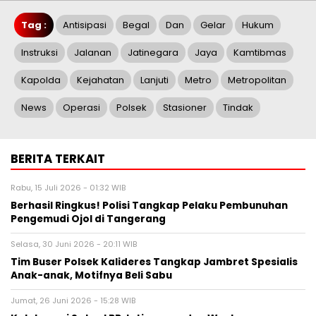
Tag :
Antisipasi
Begal
Dan
Gelar
Hukum
Instruksi
Jalanan
Jatinegara
Jaya
Kamtibmas
Kapolda
Kejahatan
Lanjuti
Metro
Metropolitan
News
Operasi
Polsek
Stasioner
Tindak
BERITA TERKAIT
Rabu, 15 Juli 2026 - 01:32 WIB
Berhasil Ringkus! Polisi Tangkap Pelaku Pembunuhan
Pengemudi Ojol di Tangerang
Selasa, 30 Juni 2026 - 20:11 WIB
Tim Buser Polsek Kalideres Tangkap Jambret Spesialis
Anak-anak, Motifnya Beli Sabu
Jumat, 26 Juni 2026 - 15:28 WIB