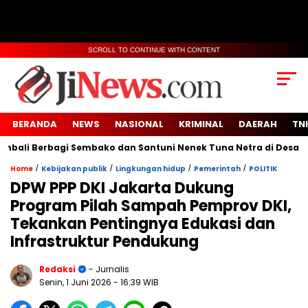
SCROLL TO CONTINUE WITH CONTENT
BERANDA
NEWS
NASIONAL
KRIMINAL
DAERAH
TNI
i Berbagi Sembako dan Santuni Nenek Tuna Netra di Desa Sidok
/
/
/
/
Home
Kebijakan publik
Lingkungan hidup
Pemerintah
POLITIK
DPW PPP DKI Jakarta Dukung
Program Pilah Sampah Pemprov DKI,
Tekankan Pentingnya Edukasi dan
Infrastruktur Pendukung
Redaksi
- Jurnalis
Senin, 1 Juni 2026
- 16:39 WIB