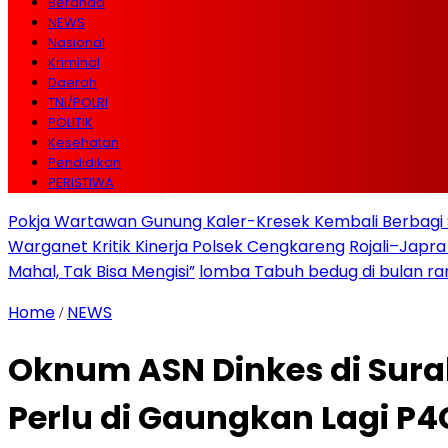
Beranda
NEWS
Nasional
Kriminal
Daerah
TNI/POLRI
POLITIK
Kesehatan
Pendidikan
PERISTIWA
Pokja Wartawan Gunung Kaler-Kresek Kembali Berbagi 
Warganet Kritik Kinerja Polsek Cengkareng
Rojali–Japra
Mahal, Tak Bisa Mengisi”
lomba Tabuh bedug di bulan r
Home
NEWS
/
Oknum ASN Dinkes di Sura
Perlu di Gaungkan Lagi P