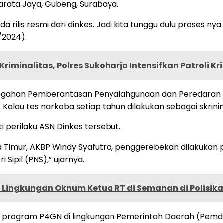
Barata Jaya, Gubeng, Surabaya.
a rilis resmi dari dinkes. Jadi kita tunggu dulu proses n
/2024).
iminalitas, Polres Sukoharjo Intensifkan Patroli Kr
gahan Pemberantasan Penyalahgunaan dan Peredaran Ge
Kalau tes narkoba setiap tahun dilakukan sebagai skrini
 perilaku ASN Dinkes tersebut.
Timur, AKBP Windy Syafutra, penggerebekan dilakukan pad
Sipil (PNS),” ujarnya.
Lingkungan Oknum Ketua RT di Semanan di Polisik
program P4GN di lingkungan Pemerintah Daerah (Pemda) 