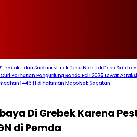
Sembako dan Santuni Nenek Tuna Netra di Desa Sidoko
V
 Curi Perhatian Pengunjung Benda Fair 2025 Lewat Atraksi 
amadhan 1445 H di halaman Mapolsek Sepatan
baya Di Grebek Karena Pes
4GN di Pemda