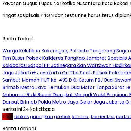
Yayasan Gugus Tugas Narkotika Nusantara Kota Bekasi 
“Ingat sosialisais P4GN dan test urine harus terus dijala
Berita Terkait
Warga Keluhkan Kekeringan, Polresta Tangerang Segera 
Tim Buser Polsek Kalideres Tangkap Jambret Spesialis A
Kolaborasi Satpol PP Jatinegara dan Wartawan Hadirka
Jaga Jakarta+ Jayakarta On The Spot, Polsek Palmera
Sambut Momen HUT ke-499 DKI, Ketum FBJ Budi Siswant
Brimob Metro Jaya Temukan Dua Motor Tanpa Surat Len
Muhamad Rizki Resmi Diangkat Menjadi Wakil Pimpinan Re
Dansat Brimob Polda Metro Jaya Gelar Jaga Jakarta O
Berita ini 24 kali dibaca
Tag :
dinkes
gaungkan
grebek
karena
kemenkes
narko
Berita Terbaru