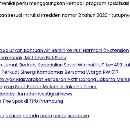
menilai perlu menggaungkan kembali program sosialisasi
nkan sesuai Intruksi Presiden nomor 2 tahun 2020,” tutupny
Salurkan Bantuan Air Bersih ke Puri Harmoni 2 Extension
nak-anak, Motifnya Beli Sabu
n Jumat Berkah, Kepedulian Sosial Warnai HUT ke-499 Ja
h Perkuat Sinergi Kamtibmas Bersama Warga RW 017
o Ajak Masyarakat Berperan Aktif Dorong Jakarta Menuj
gkap Saat Patroli Malam di Jakarta Timur
daksi Jurnalis Investigasi News
n The Spot di TPU Prumpung
ba
oknum
pemda
perlu
pesta
surabaya