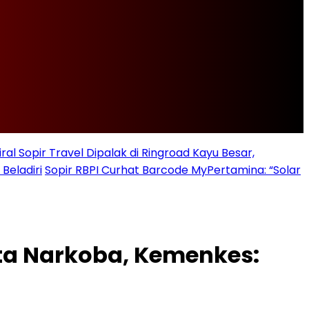
iral Sopir Travel Dipalak di Ringroad Kayu Besar,
Beladiri
Sopir RBPI Curhat Barcode MyPertamina: “Solar
ta Narkoba, Kemenkes: