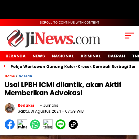
SCROLL TO CONTINUE WITH CONTENT
BERANDA
NEWS
NASIONAL
KRIMINAL
DAERAH
TNI
Pokja Wartawan Gunung Kaler-Kresek Kembali Berbagi Semb
/
Home
Daerah
Usai LPBH ICMI dilantik, akan Aktif
Memberikan Advokasi
Redaksi
- Jurnalis
Sabtu, 31 Agustus 2024
- 07:59 WIB