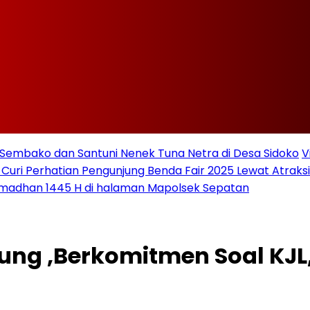
Sembako dan Santuni Nenek Tuna Netra di Desa Sidoko
V
 Curi Perhatian Pengunjung Benda Fair 2025 Lewat Atraksi 
amadhan 1445 H di halaman Mapolsek Sepatan
ng ,Berkomitmen Soal KJL