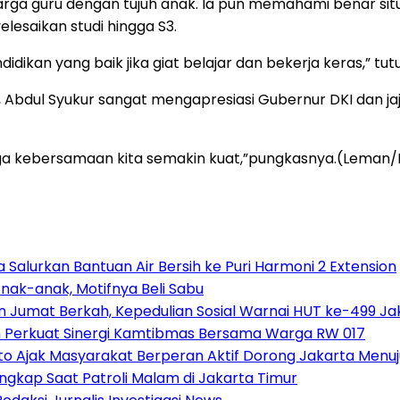
arga guru dengan tujuh anak. Ia pun memahami benar situ
lesaikan studi hingga S3.
didikan yang baik jika giat belajar dan bekerja keras,” tu
, Abdul Syukur sangat mengapresiasi Gubernur DKI dan j
ngga kebersamaan kita semakin kuat,”pungkasnya.(Leman/
Salurkan Bantuan Air Bersih ke Puri Harmoni 2 Extension
nak-anak, Motifnya Beli Sabu
n Jumat Berkah, Kepedulian Sosial Warnai HUT ke-499 Ja
h Perkuat Sinergi Kamtibmas Bersama Warga RW 017
o Ajak Masyarakat Berperan Aktif Dorong Jakarta Menuj
gkap Saat Patroli Malam di Jakarta Timur