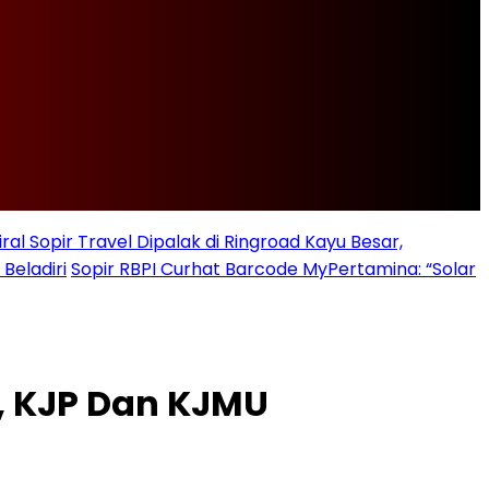
iral Sopir Travel Dipalak di Ringroad Kayu Besar,
Beladiri
Sopir RBPI Curhat Barcode MyPertamina: “Solar
, KJP Dan KJMU