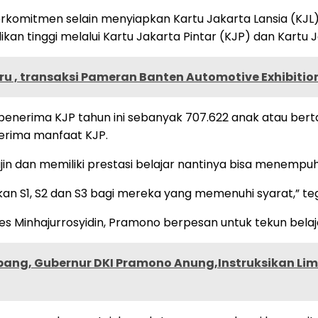
mitmen selain menyiapkan Kartu Jakarta Lansia (KJL), 
 tinggi melalui Kartu Jakarta Pintar (KJP) dan Kartu 
ru , transaksi Pameran Banten Automotive Exhibition
enerima KJP tahun ini sebanyak 707.622 anak atau ber
nerima manfaat KJP.
 dan memiliki prestasi belajar nantinya bisa menempuh 
an S1, S2 dan S3 bagi mereka yang memenuhi syarat,” t
 Minhajurrosyidin, Pramono berpesan untuk tekun belaja
bang, Gubernur DKI Pramono Anung,Instruksikan Li