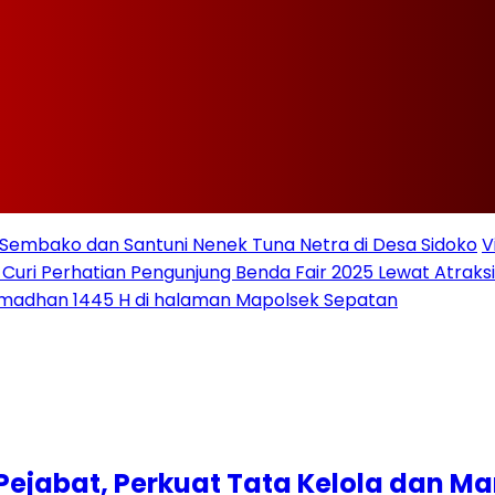
Sembako dan Santuni Nenek Tuna Netra di Desa Sidoko
V
 Curi Perhatian Pengunjung Benda Fair 2025 Lewat Atraksi 
amadhan 1445 H di halaman Mapolsek Sepatan
Pejabat, Perkuat Tata Kelola dan M