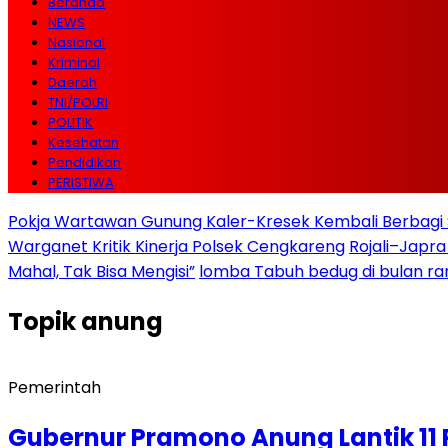
Beranda
NEWS
Nasional
Kriminal
Daerah
TNI/POLRI
POLITIK
Kesehatan
Pendidikan
PERISTIWA
Pokja Wartawan Gunung Kaler-Kresek Kembali Berbagi 
Warganet Kritik Kinerja Polsek Cengkareng
Rojali–Japra
Mahal, Tak Bisa Mengisi”
lomba Tabuh bedug di bulan r
Topik
anung
Pemerintah
Gubernur Pramono Anung Lantik 11 