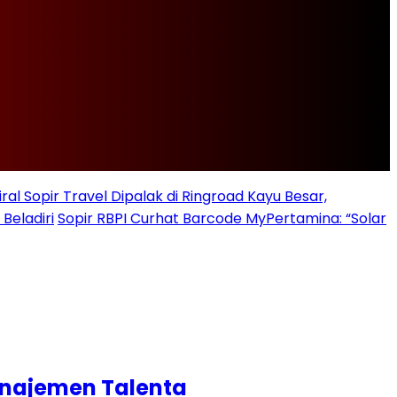
iral Sopir Travel Dipalak di Ringroad Kayu Besar,
Beladiri
Sopir RBPI Curhat Barcode MyPertamina: “Solar
anajemen Talenta