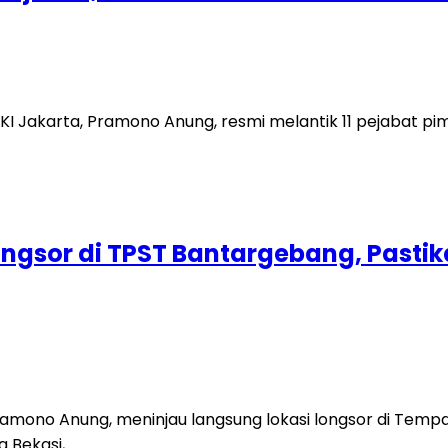
I Jakarta, Pramono Anung, resmi melantik 11 pejabat pim
ngsor di TPST Bantargebang, Past
Pramono Anung, meninjau langsung lokasi longsor di Te
 Bekasi,…