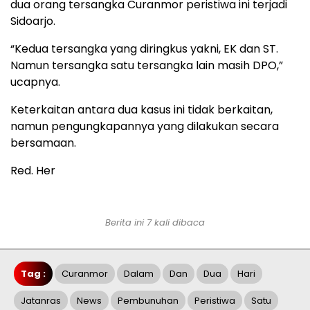
dua orang tersangka Curanmor peristiwa ini terjadi
Sidoarjo.
“Kedua tersangka yang diringkus yakni, EK dan ST.
Namun tersangka satu tersangka lain masih DPO,”
ucapnya.
Keterkaitan antara dua kasus ini tidak berkaitan,
namun pengungkapannya yang dilakukan secara
bersamaan.
Red. Her
Berita ini 7 kali dibaca
Tag :
Curanmor
Dalam
Dan
Dua
Hari
Jatanras
News
Pembunuhan
Peristiwa
Satu