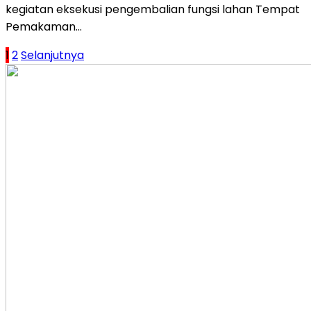
kegiatan eksekusi pengembalian fungsi lahan Tempat
Pemakaman…
Paginasi
1
2
Selanjutnya
pos