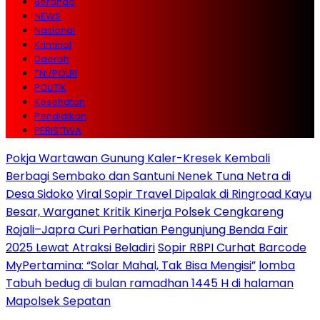
Beranda
NEWS
Nasional
Kriminal
Daerah
TNI/POLRI
POLITIK
Kesehatan
Pendidikan
PERISTIWA
Pokja Wartawan Gunung Kaler-Kresek Kembali
Berbagi Sembako dan Santuni Nenek Tuna Netra di
Desa Sidoko
Viral Sopir Travel Dipalak di Ringroad Kayu
Besar, Warganet Kritik Kinerja Polsek Cengkareng
Rojali–Japra Curi Perhatian Pengunjung Benda Fair
2025 Lewat Atraksi Beladiri
Sopir RBPI Curhat Barcode
MyPertamina: “Solar Mahal, Tak Bisa Mengisi”
lomba
Tabuh bedug di bulan ramadhan 1445 H di halaman
Mapolsek Sepatan