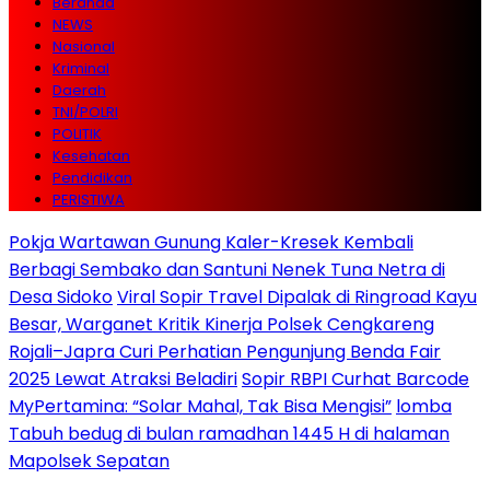
Beranda
NEWS
Nasional
Kriminal
Daerah
TNI/POLRI
POLITIK
Kesehatan
Pendidikan
PERISTIWA
Pokja Wartawan Gunung Kaler-Kresek Kembali
Berbagi Sembako dan Santuni Nenek Tuna Netra di
Desa Sidoko
Viral Sopir Travel Dipalak di Ringroad Kayu
Besar, Warganet Kritik Kinerja Polsek Cengkareng
Rojali–Japra Curi Perhatian Pengunjung Benda Fair
2025 Lewat Atraksi Beladiri
Sopir RBPI Curhat Barcode
MyPertamina: “Solar Mahal, Tak Bisa Mengisi”
lomba
Tabuh bedug di bulan ramadhan 1445 H di halaman
Mapolsek Sepatan