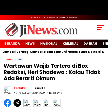
SCROLL TO CONTINUE WITH CONTENT
BERANDA
NEWS
NASIONAL
KRIMINAL
DAERAH
TNI
mbali Berbagi Sembako dan Santuni Nenek Tuna Netra di Desa S
/
Home
Umum
Wartawan Wajib Tertera di Box
Redaksi, Heri Shadewa : Kalau Tidak
Ada Berarti Oknum
Redaksi
- Jurnalis
Kamis, 3 Oktober 2024
- 16:38 WIB