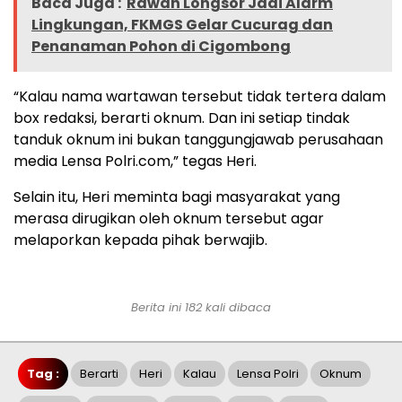
Baca Juga :
Rawan Longsor Jadi Alarm
Lingkungan, FKMGS Gelar Cucurag dan
Penanaman Pohon di Cigombong
“Kalau nama wartawan tersebut tidak tertera dalam
box redaksi, berarti oknum. Dan ini setiap tindak
tanduk oknum ini bukan tanggungjawab perusahaan
media Lensa Polri.com,” tegas Heri.
Selain itu, Heri meminta bagi masyarakat yang
merasa dirugikan oleh oknum tersebut agar
melaporkan kepada pihak berwajib.
Berita ini 182 kali dibaca
Tag :
Berarti
Heri
Kalau
Lensa Polri
Oknum