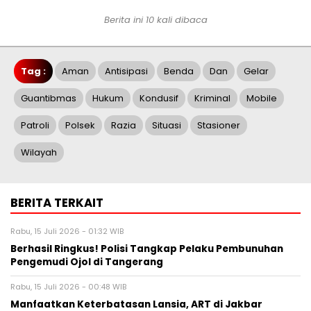
Berita ini 10 kali dibaca
Tag :
Aman
Antisipasi
Benda
Dan
Gelar
Guantibmas
Hukum
Kondusif
Kriminal
Mobile
Patroli
Polsek
Razia
Situasi
Stasioner
Wilayah
BERITA TERKAIT
Rabu, 15 Juli 2026 - 01:32 WIB
Berhasil Ringkus! Polisi Tangkap Pelaku Pembunuhan
Pengemudi Ojol di Tangerang
Rabu, 15 Juli 2026 - 00:48 WIB
Manfaatkan Keterbatasan Lansia, ART di Jakbar