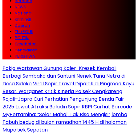
Beranda
NEWS
Nasional
Kriminal
Daerah
TNI/POLRI
POLITIK
Kesehatan
Pendidikan
PERISTIWA
Pokja Wartawan Gunung Kaler-Kresek Kembali
Berbagi Sembako dan Santuni Nenek Tuna Netra di
Desa Sidoko
Viral Sopir Travel Dipalak di Ringroad Kayu
Besar, Warganet Kritik Kinerja Polsek Cengkareng
Rojali–Japra Curi Perhatian Pengunjung Benda Fair
2025 Lewat Atraksi Beladiri
Sopir RBPI Curhat Barcode
MyPertamina: “Solar Mahal, Tak Bisa Mengisi”
lomba
Tabuh bedug di bulan ramadhan 1445 H di halaman
Mapolsek Sepatan