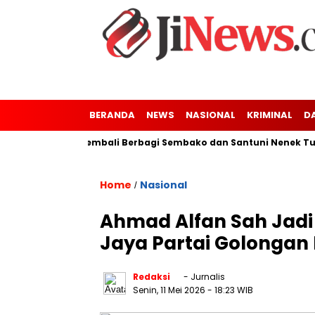
BERANDA
NEWS
NASIONAL
KRIMINAL
D
er-Kresek Kembali Berbagi Sembako dan Santuni Nenek Tuna Net
Home
Nasional
/
‎Ahmad Alfan Sah Jad
Jaya Partai Golongan
Redaksi
- Jurnalis
Senin, 11 Mei 2026
- 18:23 WIB