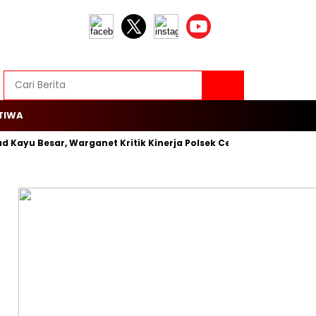
TIWA
ayu Besar, Warganet Kritik Kinerja Polsek Cengkareng
Rojali–