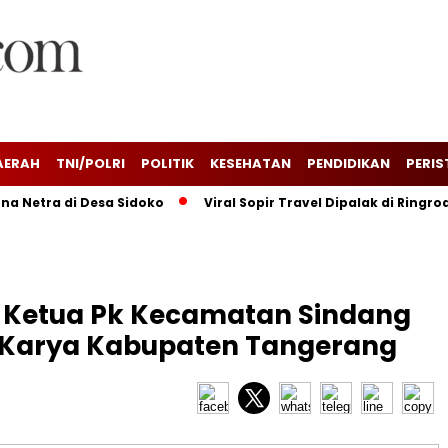
AERAH
TNI/POLRI
POLITIK
KESEHATAN
PENDIDIKAN
PERIS
ra di Desa Sidoko
Viral Sopir Travel Dipalak di Ringroad K
i Ketua Pk Kecamatan Sindang
 Karya Kabupaten Tangerang