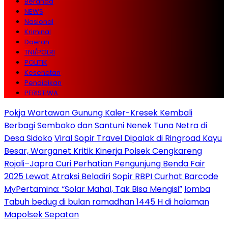
Beranda
NEWS
Nasional
Kriminal
Daerah
TNI/POLRI
POLITIK
Kesehatan
Pendidikan
PERISTIWA
Pokja Wartawan Gunung Kaler-Kresek Kembali
Berbagi Sembako dan Santuni Nenek Tuna Netra di
Desa Sidoko
Viral Sopir Travel Dipalak di Ringroad Kayu
Besar, Warganet Kritik Kinerja Polsek Cengkareng
Rojali–Japra Curi Perhatian Pengunjung Benda Fair
2025 Lewat Atraksi Beladiri
Sopir RBPI Curhat Barcode
MyPertamina: “Solar Mahal, Tak Bisa Mengisi”
lomba
Tabuh bedug di bulan ramadhan 1445 H di halaman
Mapolsek Sepatan