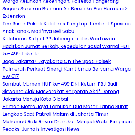
Warga Keluhkan Kekeringan, Polresta Tangerang
Segera Salurkan Bantuan Air Bersih ke Puri Harmoni 2
Extension
Tim Buser Polsek Kalideres Tangkap Jambret Spesialis
Anak-anak, Motifnya Beli Sabu
Kolaborasi Satpol PP Jatinegara dan Wartawan
Hadirkan Jumat Berkah, Kepedulian Sosial Warnai HUT
ke-499 Jakarta
Jaga Jakarta+ Jayakarta On The Spot, Polsek
Palmerah Perkuat Sinergi Kamtibmas Bersama Warga
RW 017
Sambut Momen HUT ke-499 DKI, Ketum FBJ Budi
Siswanto Ajak Masyarakat Berperan Aktif Dorong
Jakarta Menuju Kota Global
Brimob Metro Jaya Temukan Dua Motor Tanpa Surat
Lengkap Saat Patroli Malam di Jakarta Timur
Muhamad Rizki Resmi Diangkat Menjadi Wakil Pimpinan
Redaksi Jurnalis Investigasi News