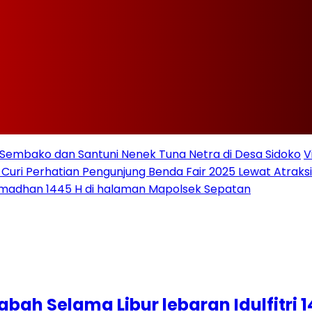
Sembako dan Santuni Nenek Tuna Netra di Desa Sidoko
V
 Curi Perhatian Pengunjung Benda Fair 2025 Lewat Atraksi 
amadhan 1445 H di halaman Mapolsek Sepatan
abah Selama Libur lebaran Idulfitri