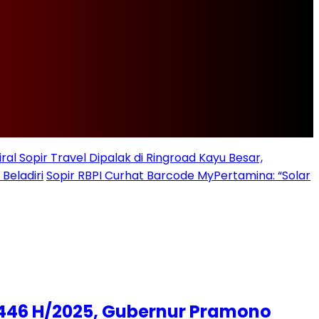
iral Sopir Travel Dipalak di Ringroad Kayu Besar,
Beladiri
Sopir RBPI Curhat Barcode MyPertamina: “Solar
 1446 H/2025, Gubernur Pramono