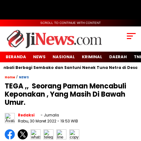
SCROLL TO CONTINUE WITH CONTENT
BERANDA
NEWS
NASIONAL
KRIMINAL
DAERAH
TNI
i Berbagi Sembako dan Santuni Nenek Tuna Netra di Desa Sido
/
Home
NEWS
TEGA ,, Seorang Paman Mencabuli
Keponakan , Yang Masih Di Bawah
Umur.
Redaksi
- Jurnalis
Rabu, 30 Maret 2022
- 19:53 WIB