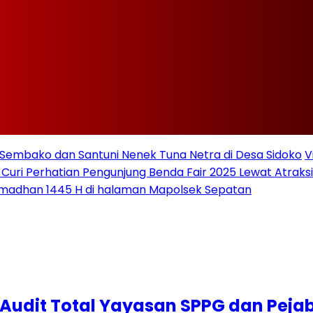
Sembako dan Santuni Nenek Tuna Netra di Desa Sidoko
V
 Curi Perhatian Pengunjung Benda Fair 2025 Lewat Atraksi 
amadhan 1445 H di halaman Mapolsek Sepatan
K Audit Total Yayasan SPPG dan Pe