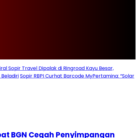
iral Sopir Travel Dipalak di Ringroad Kayu Besar,
Beladiri
Sopir RBPI Curhat Barcode MyPertamina: “Solar
jabat BGN Cegah Penyimpangan