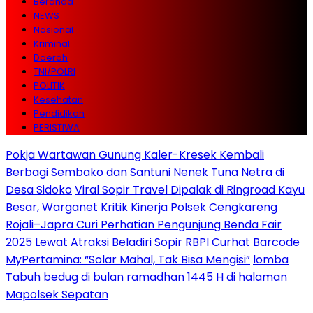
Beranda
NEWS
Nasional
Kriminal
Daerah
TNI/POLRI
POLITIK
Kesehatan
Pendidikan
PERISTIWA
Pokja Wartawan Gunung Kaler-Kresek Kembali
Berbagi Sembako dan Santuni Nenek Tuna Netra di
Desa Sidoko
Viral Sopir Travel Dipalak di Ringroad Kayu
Besar, Warganet Kritik Kinerja Polsek Cengkareng
Rojali–Japra Curi Perhatian Pengunjung Benda Fair
2025 Lewat Atraksi Beladiri
Sopir RBPI Curhat Barcode
MyPertamina: “Solar Mahal, Tak Bisa Mengisi”
lomba
Tabuh bedug di bulan ramadhan 1445 H di halaman
Mapolsek Sepatan