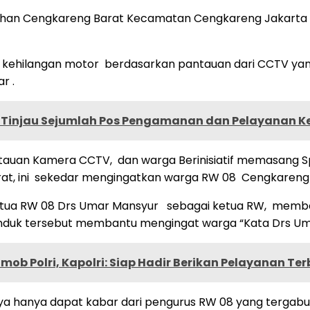
rahan Cengkareng Barat Kecamatan Cengkareng Jakarta 
g kehilangan motor berdasarkan pantauan dari CCTV ya
r .
 Tinjau Sejumlah Pos Pengamanan dan Pelayanan K
ntauan Kamera CCTV, dan warga Berinisiatif memasang 
, ini sekedar mengingatkan warga RW 08 Cengkareng Bar
ketua RW 08 Drs Umar Mansyur sebagai ketua RW, memb
duk tersebut membantu mengingat warga “Kata Drs Um
ob Polri, Kapolri: Siap Hadir Berikan Pelayanan Ter
a hanya dapat kabar dari pengurus RW 08 yang tergabu