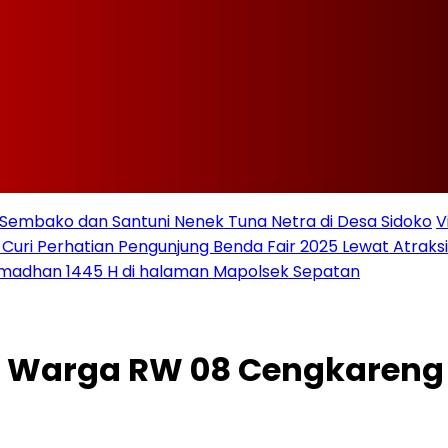
Sembako dan Santuni Nenek Tuna Netra di Desa Sidoko
V
 Curi Perhatian Pengunjung Benda Fair 2025 Lewat Atraksi 
amadhan 1445 H di halaman Mapolsek Sepatan
 Warga RW 08 Cengkareng 