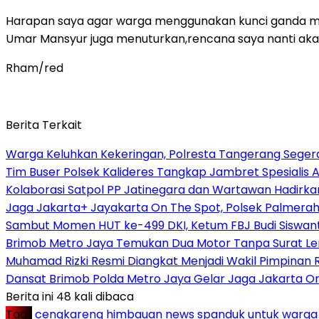
Harapan saya agar warga menggunakan kunci ganda mini
Umar Mansyur juga menuturkan,rencana saya nanti akan
Rham/red
Berita Terkait
Warga Keluhkan Kekeringan, Polresta Tangerang Segera 
Tim Buser Polsek Kalideres Tangkap Jambret Spesialis A
Kolaborasi Satpol PP Jatinegara dan Wartawan Hadirka
Jaga Jakarta+ Jayakarta On The Spot, Polsek Palmera
Sambut Momen HUT ke-499 DKI, Ketum FBJ Budi Siswant
Brimob Metro Jaya Temukan Dua Motor Tanpa Surat Len
Muhamad Rizki Resmi Diangkat Menjadi Wakil Pimpinan Re
Dansat Brimob Polda Metro Jaya Gelar Jaga Jakarta O
Berita ini 48 kali dibaca
Tag :
cengkareng
himbauan
news
spanduk
untuk
warga