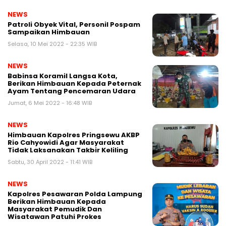
NEWS
Patroli Obyek Vital, Personil Pospam
Sampaikan Himbauan
Selasa, 10 Mei 2022 - 22:35 WIB
NEWS
Babinsa Koramil Langsa Kota,
Berikan Himbauan Kepada Peternak
Ayam Tentang Pencemaran Udara
Jumat, 6 Mei 2022 - 16:48 WIB
NEWS
Himbauan Kapolres Pringsewu AKBP
Rio Cahyowidi Agar Masyarakat
Tidak Laksanakan Takbir Keliling
Sabtu, 30 April 2022 - 11:41 WIB
NEWS
Kapolres Pesawaran Polda Lampung
Berikan Himbauan Kepada
Masyarakat Pemudik Dan
Wisatawan Patuhi Prokes