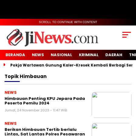
SCROLL TO CONTINUE WITH CONTENT
BERANDA
NEWS
NASIONAL
KRIMINAL
DAERAH
TNI
Pokja Wartawan Gunung Kaler-Kresek Kembali Berbagi Semb
Topik
Himbauan
NEWS
Himbauan Penting KPU Jepara Pada
Peserta Pemilu 2024
Jumat, 24 November 2023 - 11:47 WIB
NEWS
Berikan Himbauan Tertib berlalu
Lintas, Sat Lantas Polres Pesawaran