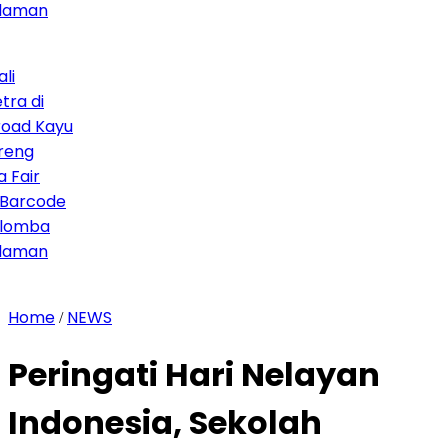
an
di
 Kayu
r
code
ba
an
Home
NEWS
/
Peringati Hari Nelayan
Indonesia, Sekolah