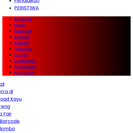
Pendidikan
PERISTIWA
Beranda
NEWS
Nasional
Kriminal
Daerah
TNI/POLRI
POLITIK
Kesehatan
Pendidikan
PERISTIWA
di
 Kayu
r
code
ba