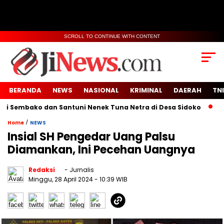
SCROLL TO CONTINUE WITH CONTENT
BERANDA
NEWS
NASIONAL
KRIMINAL
DAERAH
TNI
bako dan Santuni Nenek Tuna Netra di Desa Sidoko
Viral S
/
Home
NEWS
Insial SH Pengedar Uang Palsu
Diamankan, Ini Pecehan Uangnya
Redaksi
- Jurnalis
Minggu, 28 April 2024
- 10:39 WIB