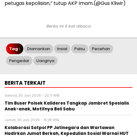
petugas kepolisian,” tutup AKP Imam.(@Gus Kliwir)
Berita ini 6 kali dibaca
Tag :
Diamankan
Insial
Palsu
Pecehan
Pengedar
Uangnya
BERITA TERKAIT
Selasa, 30 Juni 2026 - 20:11 WIB
Tim Buser Polsek Kalideres Tangkap Jambret Spesialis
Anak-anak, Motifnya Beli Sabu
Jumat, 26 Juni 2026 - 15:28 WIB
Kolaborasi Satpol PP Jatinegara dan Wartawan
Hadirkan Jumat Berkah, Kepedulian Sosial Warnai HUT