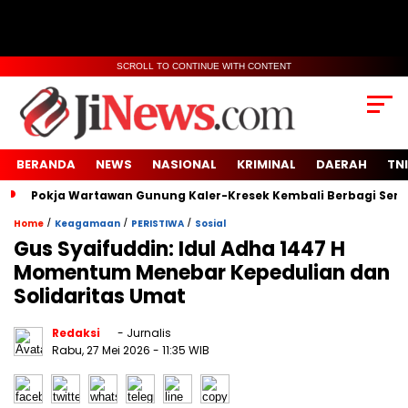
SCROLL TO CONTINUE WITH CONTENT
BERANDA
NEWS
NASIONAL
KRIMINAL
DAERAH
TNI
Pokja Wartawan Gunung Kaler-Kresek Kembali Berbagi Semb
/
/
/
Home
Keagamaan
PERISTIWA
Sosial
Gus Syaifuddin: Idul Adha 1447 H
Momentum Menebar Kepedulian dan
Solidaritas Umat
Redaksi
- Jurnalis
Rabu, 27 Mei 2026
- 11:35 WIB