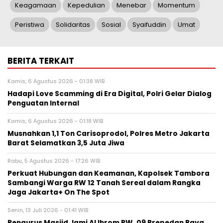
Keagamaan
Kepedulian
Menebar
Momentum
Peristiwa
Solidaritas
Sosial
Syaifuddin
Umat
BERITA TERKAIT
Kamis, 6 Agustus 2026 - 01:38 WIB
Hadapi Love Scamming di Era Digital, Polri Gelar Dialog
Penguatan Internal
Kamis, 6 Agustus 2026 - 01:18 WIB
Musnahkan 1,1 Ton Carisoprodol, Polres Metro Jakarta
Barat Selamatkan 3,5 Juta Jiwa
Rabu, 5 Agustus 2026 - 17:26 WIB
Perkuat Hubungan dan Keamanan, Kapolsek Tambora
Sambangi Warga RW 12 Tanah Sereal dalam Rangka
Jaga Jakarta+ On The Spot
Senin, 13 Juli 2026 - 01:41 WIB
Pengurus Masjid Jami Al Ihrom RW. 09 Prepedan Raya