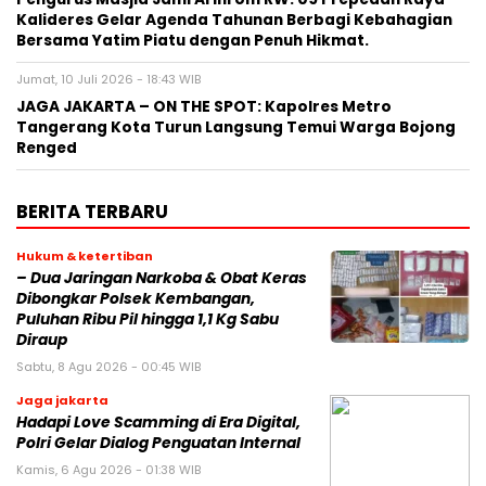
Kalideres Gelar Agenda Tahunan Berbagi Kebahagian
Bersama Yatim Piatu dengan Penuh Hikmat.
Jumat, 10 Juli 2026 - 18:43 WIB
JAGA JAKARTA – ON THE SPOT: Kapolres Metro
Tangerang Kota Turun Langsung Temui Warga Bojong
Renged
BERITA TERBARU
Hukum & ketertiban
– Dua Jaringan Narkoba & Obat Keras
Dibongkar Polsek Kembangan,
Puluhan Ribu Pil hingga 1,1 Kg Sabu
Diraup
Sabtu, 8 Agu 2026 - 00:45 WIB
Jaga jakarta
Hadapi Love Scamming di Era Digital,
Polri Gelar Dialog Penguatan Internal
Kamis, 6 Agu 2026 - 01:38 WIB