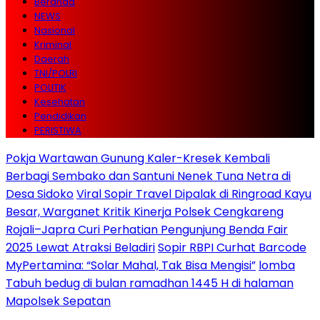
Beranda
NEWS
Nasional
Kriminal
Daerah
TNI/POLRI
POLITIK
Kesehatan
Pendidikan
PERISTIWA
Pokja Wartawan Gunung Kaler-Kresek Kembali
Berbagi Sembako dan Santuni Nenek Tuna Netra di
Desa Sidoko
Viral Sopir Travel Dipalak di Ringroad Kayu
Besar, Warganet Kritik Kinerja Polsek Cengkareng
Rojali–Japra Curi Perhatian Pengunjung Benda Fair
2025 Lewat Atraksi Beladiri
Sopir RBPI Curhat Barcode
MyPertamina: “Solar Mahal, Tak Bisa Mengisi”
lomba
Tabuh bedug di bulan ramadhan 1445 H di halaman
Mapolsek Sepatan