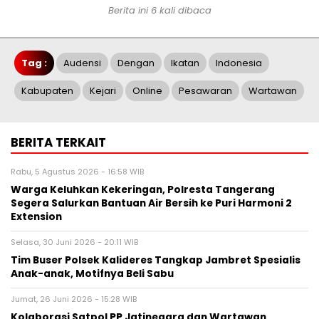
Berita ini 6 kali dibaca
Tag :
Audensi
Dengan
Ikatan
Indonesia
Kabupaten
Kejari
Online
Pesawaran
Wartawan
BERITA TERKAIT
Rabu, 5 Agustus 2026 - 16:58 WIB
Warga Keluhkan Kekeringan, Polresta Tangerang
Segera Salurkan Bantuan Air Bersih ke Puri Harmoni 2
Extension
Selasa, 30 Juni 2026 - 20:11 WIB
Tim Buser Polsek Kalideres Tangkap Jambret Spesialis
Anak-anak, Motifnya Beli Sabu
Jumat, 26 Juni 2026 - 15:28 WIB
Kolaborasi Satpol PP Jatinegara dan Wartawan