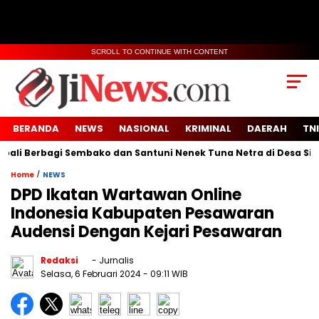
SCROLL TO CONTINUE WITH CONTENT
BERANDA
NEWS
NASIONAL
KRIMINAL
DAERAH
TNI
erbagi Sembako dan Santuni Nenek Tuna Netra di Desa Sidoko
/
Home
NEWS
DPD Ikatan Wartawan Online
Indonesia Kabupaten Pesawaran
Audensi Dengan Kejari Pesawaran
Redaksi
- Jurnalis
Selasa, 6 Februari 2024
- 09:11 WIB