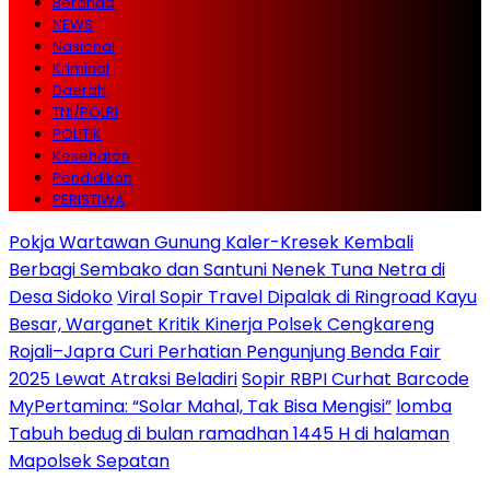
Beranda
NEWS
Nasional
Kriminal
Daerah
TNI/POLRI
POLITIK
Kesehatan
Pendidikan
PERISTIWA
Pokja Wartawan Gunung Kaler-Kresek Kembali
Berbagi Sembako dan Santuni Nenek Tuna Netra di
Desa Sidoko
Viral Sopir Travel Dipalak di Ringroad Kayu
Besar, Warganet Kritik Kinerja Polsek Cengkareng
Rojali–Japra Curi Perhatian Pengunjung Benda Fair
2025 Lewat Atraksi Beladiri
Sopir RBPI Curhat Barcode
MyPertamina: “Solar Mahal, Tak Bisa Mengisi”
lomba
Tabuh bedug di bulan ramadhan 1445 H di halaman
Mapolsek Sepatan