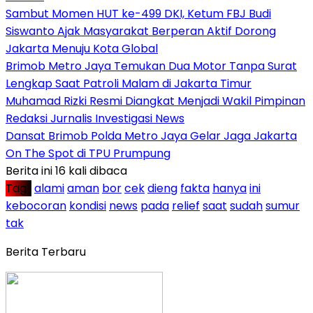
Sambut Momen HUT ke-499 DKI, Ketum FBJ Budi
Siswanto Ajak Masyarakat Berperan Aktif Dorong
Jakarta Menuju Kota Global
Brimob Metro Jaya Temukan Dua Motor Tanpa Surat
Lengkap Saat Patroli Malam di Jakarta Timur
Muhamad Rizki Resmi Diangkat Menjadi Wakil Pimpinan
Redaksi Jurnalis Investigasi News
Dansat Brimob Polda Metro Jaya Gelar Jaga Jakarta
On The Spot di TPU Prumpung
Berita ini 16 kali dibaca
Tag :
alami
aman
bor
cek
dieng
fakta
hanya
ini
kebocoran
kondisi
news
pada
relief
saat
sudah
sumur
tak
Berita Terbaru