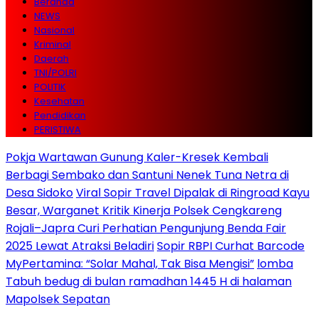
Beranda
NEWS
Nasional
Kriminal
Daerah
TNI/POLRI
POLITIK
Kesehatan
Pendidikan
PERISTIWA
Pokja Wartawan Gunung Kaler-Kresek Kembali
Berbagi Sembako dan Santuni Nenek Tuna Netra di
Desa Sidoko
Viral Sopir Travel Dipalak di Ringroad Kayu
Besar, Warganet Kritik Kinerja Polsek Cengkareng
Rojali–Japra Curi Perhatian Pengunjung Benda Fair
2025 Lewat Atraksi Beladiri
Sopir RBPI Curhat Barcode
MyPertamina: “Solar Mahal, Tak Bisa Mengisi”
lomba
Tabuh bedug di bulan ramadhan 1445 H di halaman
Mapolsek Sepatan