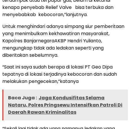
terdampak atau terpapar gas, belum di ketahui
kenapa penyebab Relief Valve bisa terbuka dan
menyebabkab kebocoran,”lanjutnya.
Untuk menghindari adanya simpang siur pemberitaan
yang menimbulkam kekhawatiran masyarakat,
Kapolres BanjarnegaraAKBP Hendri Yulianto,
mengungkap tidak ada ledakan seperti yang
diberitakan sebelumnya.
“Saat ini saya sudah berapa di lokasi PT Geo Dipa
tepatnya di lokasi terjadinya kebocoran dan sudah
melakukan pengecekan,”katanya
Baca Juga :
Jaga Kondusifitas Selama
Nataru, Polres Pringsewu Intensifkan Patroli Di
Daerah Rawan Kriminalitas
“Sekali lagi tidak ada yang namanya ledakan yang