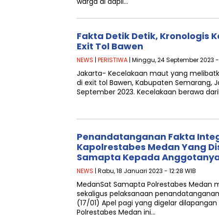
warga di dapil…
Fakta Detik Detik, Kronologis 
Exit Tol Bawen
NEWS
|
PERISTIWA
| Minggu, 24 September 2023 -
Jakarta- Kecelakaan maut yang melibatk
di exit tol Bawen, Kabupaten Semarang, 
September 2023. Kecelakaan berawa dari
Penandatanganan Fakta Integr
Kapolrestabes Medan Yang D
Samapta Kepada Anggotany
NEWS
| Rabu, 18 Januari 2023 - 12:28 WIB
MedanSat Samapta Polrestabes Medan m
sekaligus pelaksanaan penandatanganan F
(17/01) Apel pagi yang digelar dilapanga
Polrestabes Medan ini…