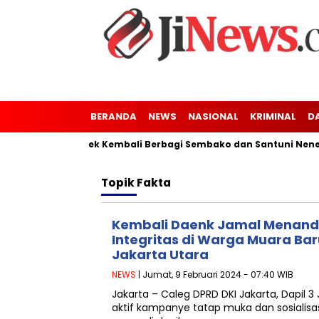
BERANDA
NEWS
NASIONAL
KRIMINAL
D
ng Kaler-Kresek Kembali Berbagi Sembako dan Santuni Nenek T
Topik
Fakta
Kembali Daenk Jamal Menand
Integritas di Warga Muara Bar
Jakarta Utara
NEWS
| Jumat, 9 Februari 2024 - 07:40 WIB
Jakarta – Caleg DPRD DKI Jakarta, Dapil 3
aktif kampanye tatap muka dan sosialis