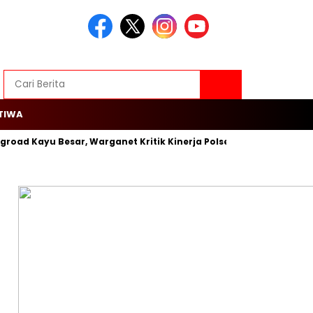
TIWA
groad Kayu Besar, Warganet Kritik Kinerja Polsek Cengkareng