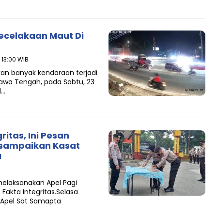
Kecelakaan Maut Di
 13:00 WIB
an banyak kendaraan terjadi
Jawa Tengah, pada Sabtu, 23
l…
itas, Ini Pesan
isampaikan Kasat
a
elaksanakan Apel Pagi
akta Integritas.Selasa
n Apel Sat Samapta