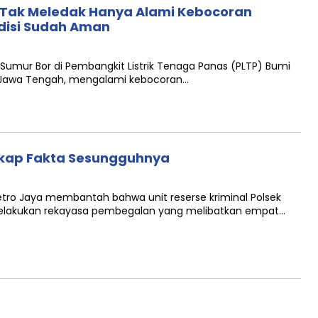
g Tak Meledak Hanya Alami Kebocoran
ndisi Sudah Aman
- Sumur Bor di Pembangkit Listrik Tenaga Panas (PLTP) Bumi
a, Jawa Tengah, mengalami kebocoran…
kap Fakta Sesungguhnya
 Metro Jaya membantah bahwa unit reserse kriminal Polsek
melakukan rekayasa pembegalan yang melibatkan empat…