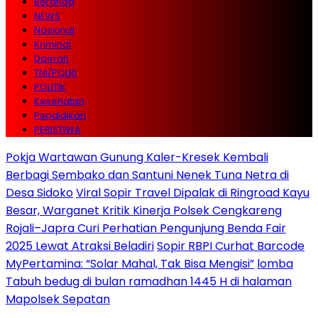
Beranda
NEWS
Nasional
Kriminal
Daerah
TNI/POLRI
POLITIK
Kesehatan
Pendidikan
PERISTIWA
Pokja Wartawan Gunung Kaler-Kresek Kembali
Berbagi Sembako dan Santuni Nenek Tuna Netra di
Desa Sidoko
Viral Sopir Travel Dipalak di Ringroad Kayu
Besar, Warganet Kritik Kinerja Polsek Cengkareng
Rojali–Japra Curi Perhatian Pengunjung Benda Fair
2025 Lewat Atraksi Beladiri
Sopir RBPI Curhat Barcode
MyPertamina: “Solar Mahal, Tak Bisa Mengisi”
lomba
Tabuh bedug di bulan ramadhan 1445 H di halaman
Mapolsek Sepatan