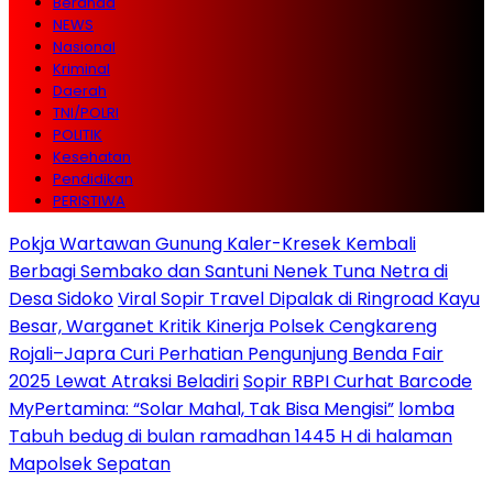
Beranda
NEWS
Nasional
Kriminal
Daerah
TNI/POLRI
POLITIK
Kesehatan
Pendidikan
PERISTIWA
Pokja Wartawan Gunung Kaler-Kresek Kembali
Berbagi Sembako dan Santuni Nenek Tuna Netra di
Desa Sidoko
Viral Sopir Travel Dipalak di Ringroad Kayu
Besar, Warganet Kritik Kinerja Polsek Cengkareng
Rojali–Japra Curi Perhatian Pengunjung Benda Fair
2025 Lewat Atraksi Beladiri
Sopir RBPI Curhat Barcode
MyPertamina: “Solar Mahal, Tak Bisa Mengisi”
lomba
Tabuh bedug di bulan ramadhan 1445 H di halaman
Mapolsek Sepatan