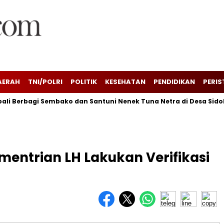
AERAH
TNI/POLRI
POLITIK
KESEHATAN
PENDIDIKAN
PERIS
li Berbagi Sembako dan Santuni Nenek Tuna Netra di Desa Sido
ementrian LH Lakukan Verifikasi