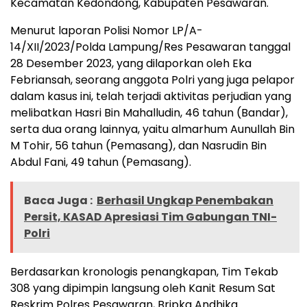
Kecamatan Kedondong, Kabupaten Pesawaran.
Menurut laporan Polisi Nomor LP/A-
14/XII/2023/Polda Lampung/Res Pesawaran tanggal
28 Desember 2023, yang dilaporkan oleh Eka
Febriansah, seorang anggota Polri yang juga pelapor
dalam kasus ini, telah terjadi aktivitas perjudian yang
melibatkan Hasri Bin Mahalludin, 46 tahun (Bandar),
serta dua orang lainnya, yaitu almarhum Aunullah Bin
M Tohir, 56 tahun (Pemasang), dan Nasrudin Bin
Abdul Fani, 49 tahun (Pemasang).
Baca Juga :
Berhasil Ungkap Penembakan
Persit, KASAD Apresiasi Tim Gabungan TNI-
Polri
Berdasarkan kronologis penangkapan, Tim Tekab
308 yang dipimpin langsung oleh Kanit Resum Sat
Reskrim Polres Pesawaran, Bripka Andhika