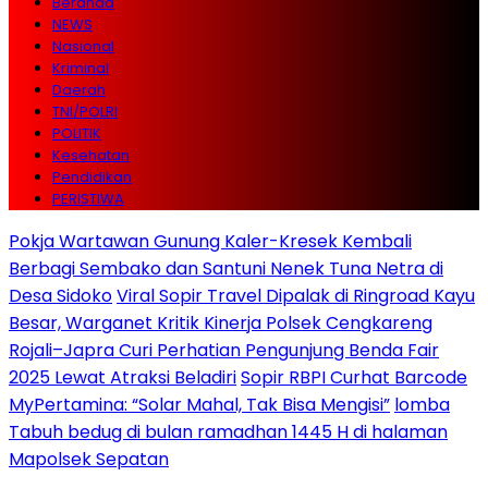
Beranda
NEWS
Nasional
Kriminal
Daerah
TNI/POLRI
POLITIK
Kesehatan
Pendidikan
PERISTIWA
Pokja Wartawan Gunung Kaler-Kresek Kembali
Berbagi Sembako dan Santuni Nenek Tuna Netra di
Desa Sidoko
Viral Sopir Travel Dipalak di Ringroad Kayu
Besar, Warganet Kritik Kinerja Polsek Cengkareng
Rojali–Japra Curi Perhatian Pengunjung Benda Fair
2025 Lewat Atraksi Beladiri
Sopir RBPI Curhat Barcode
MyPertamina: “Solar Mahal, Tak Bisa Mengisi”
lomba
Tabuh bedug di bulan ramadhan 1445 H di halaman
Mapolsek Sepatan