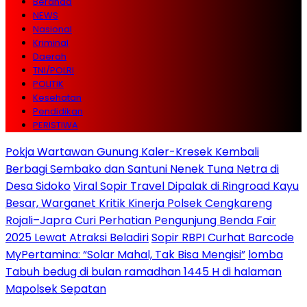
Beranda
NEWS
Nasional
Kriminal
Daerah
TNI/POLRI
POLITIK
Kesehatan
Pendidikan
PERISTIWA
Pokja Wartawan Gunung Kaler-Kresek Kembali
Berbagi Sembako dan Santuni Nenek Tuna Netra di
Desa Sidoko
Viral Sopir Travel Dipalak di Ringroad Kayu
Besar, Warganet Kritik Kinerja Polsek Cengkareng
Rojali–Japra Curi Perhatian Pengunjung Benda Fair
2025 Lewat Atraksi Beladiri
Sopir RBPI Curhat Barcode
MyPertamina: “Solar Mahal, Tak Bisa Mengisi”
lomba
Tabuh bedug di bulan ramadhan 1445 H di halaman
Mapolsek Sepatan