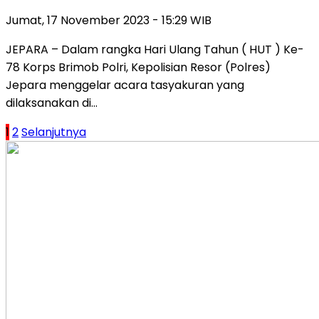
Jumat, 17 November 2023 - 15:29 WIB
JEPARA – Dalam rangka Hari Ulang Tahun ( HUT ) Ke-
78 Korps Brimob Polri, Kepolisian Resor (Polres)
Jepara menggelar acara tasyakuran yang
dilaksanakan di…
Paginasi
1
2
Selanjutnya
pos