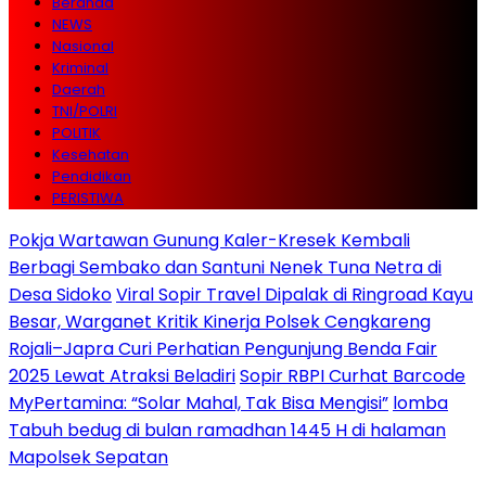
Beranda
NEWS
Nasional
Kriminal
Daerah
TNI/POLRI
POLITIK
Kesehatan
Pendidikan
PERISTIWA
Pokja Wartawan Gunung Kaler-Kresek Kembali
Berbagi Sembako dan Santuni Nenek Tuna Netra di
Desa Sidoko
Viral Sopir Travel Dipalak di Ringroad Kayu
Besar, Warganet Kritik Kinerja Polsek Cengkareng
Rojali–Japra Curi Perhatian Pengunjung Benda Fair
2025 Lewat Atraksi Beladiri
Sopir RBPI Curhat Barcode
MyPertamina: “Solar Mahal, Tak Bisa Mengisi”
lomba
Tabuh bedug di bulan ramadhan 1445 H di halaman
Mapolsek Sepatan