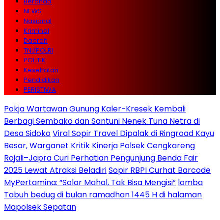
Beranda
NEWS
Nasional
Kriminal
Daerah
TNI/POLRI
POLITIK
Kesehatan
Pendidikan
PERISTIWA
Pokja Wartawan Gunung Kaler-Kresek Kembali
Berbagi Sembako dan Santuni Nenek Tuna Netra di
Desa Sidoko
Viral Sopir Travel Dipalak di Ringroad Kayu
Besar, Warganet Kritik Kinerja Polsek Cengkareng
Rojali–Japra Curi Perhatian Pengunjung Benda Fair
2025 Lewat Atraksi Beladiri
Sopir RBPI Curhat Barcode
MyPertamina: “Solar Mahal, Tak Bisa Mengisi”
lomba
Tabuh bedug di bulan ramadhan 1445 H di halaman
Mapolsek Sepatan