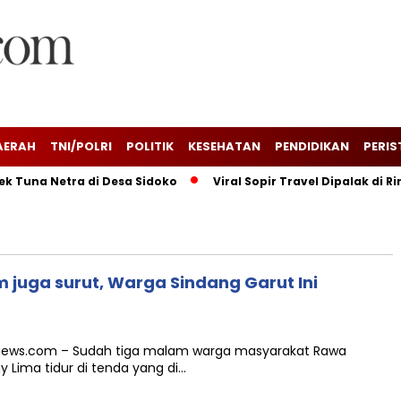
AERAH
TNI/POLRI
POLITIK
KESEHATAN
PENDIDIKAN
PERIS
Tuna Netra di Desa Sidoko
Viral Sopir Travel Dipalak di Ri
 juga surut, Warga Sindang Garut Ini
i News.com – Sudah tiga malam warga masyarakat Rawa
 Lima tidur di tenda yang di…