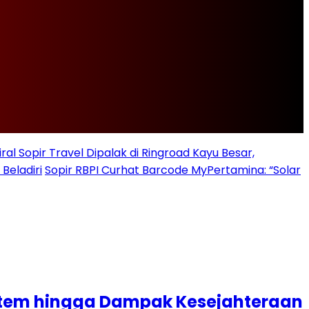
iral Sopir Travel Dipalak di Ringroad Kayu Besar,
Beladiri
Sopir RBPI Curhat Barcode MyPertamina: “Solar
istem hingga Dampak Kesejahteraan