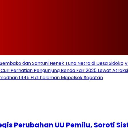
Sembako dan Santuni Nenek Tuna Netra di Desa Sidoko
V
 Curi Perhatian Pengunjung Benda Fair 2025 Lewat Atraksi 
amadhan 1445 H di halaman Mapolsek Sepatan
egis Perubahan UU Pemilu, Soroti S