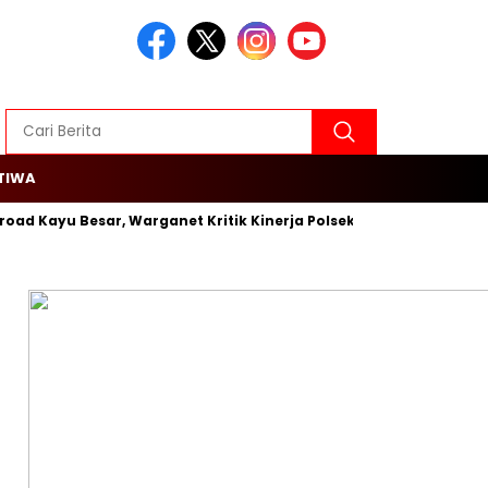
TIWA
d Kayu Besar, Warganet Kritik Kinerja Polsek Cengkareng
Roja