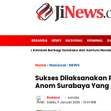
BERANDA
NEWS
NASIONAL
KRIMINAL
D
Kaler-Kresek Kembali Berbagi Sembako dan Santuni Nenek Tuna 
Home
Nasional
NEWS
/
/
Sukses Dilaksanakan 
Anom Surabaya Yang K
Redaksi
- Jurnalis
Sabtu, 11 Januari 2025
- 13:41 WIB