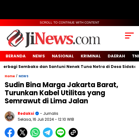
SCROLL TO CONTINUE WITH CONTENT
BERANDA
NEWS
NASIONAL
KRIMINAL
DAERAH
TNI
agi Sembako dan Santuni Nenek Tuna Netra di Desa Sidoko
/
Home
NEWS
Sudin Bina Marga Jakarta Barat,
Turunkan Kabel Utilitas yang
Semrawut di Lima Jalan
Redaksi
- Jurnalis
Selasa, 16 Juli 2024
- 12:10 WIB