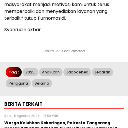
masyarakat menjadi motivasi kami untuk terus
memperbaiki dan menyediakan layanan yang
terbaik,” tutup Purnomosidi.
Syahrudin akbar
Berita ini 3 kali dibaca
Tag :
2025,
Angkutan
Jabodebek
Lebaran
Pengguna
Selama
BERITA TERKAIT
Rabu, 5 Agustus 2026 - 16:58 WIB
Warga Keluhkan Kekeringan, Polresta Tangerang