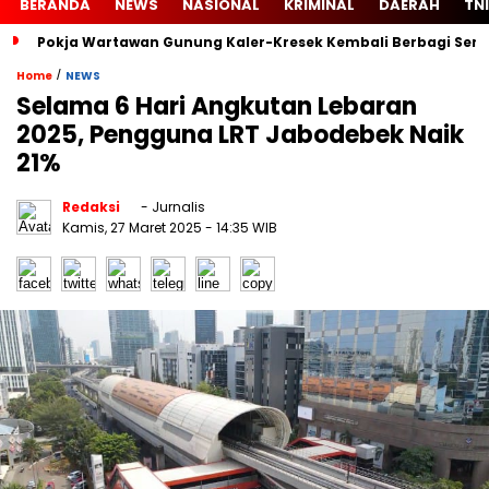
BERANDA
NEWS
NASIONAL
KRIMINAL
DAERAH
TNI
Pokja Wartawan Gunung Kaler-Kresek Kembali Berbagi Semb
/
Home
NEWS
Selama 6 Hari Angkutan Lebaran
2025, Pengguna LRT Jabodebek Naik
21%
Redaksi
- Jurnalis
Kamis, 27 Maret 2025
- 14:35 WIB