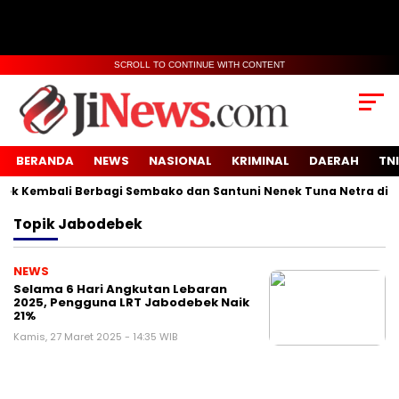
SCROLL TO CONTINUE WITH CONTENT
BERANDA
NEWS
NASIONAL
KRIMINAL
DAERAH
TNI
 Kembali Berbagi Sembako dan Santuni Nenek Tuna Netra di Des
Topik
Jabodebek
NEWS
Selama 6 Hari Angkutan Lebaran
2025, Pengguna LRT Jabodebek Naik
21%
Kamis, 27 Maret 2025 - 14:35 WIB