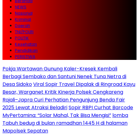
Beranda
NEWS
Nasional
Kriminal
Daerah
TNI/POLRI
POLITIK
Kesehatan
Pendidikan
PERISTIWA
Pokja Wartawan Gunung Kaler-Kresek Kembali
Berbagi Sembako dan Santuni Nenek Tuna Netra di
Desa Sidoko
Viral Sopir Travel Dipalak di Ringroad Kayu
Besar, Warganet Kritik Kinerja Polsek Cengkareng
Rojali–Japra Curi Perhatian Pengunjung Benda Fair
2025 Lewat Atraksi Beladiri
Sopir RBPI Curhat Barcode
MyPertamina: “Solar Mahal, Tak Bisa Mengisi”
lomba
Tabuh bedug di bulan ramadhan 1445 H di halaman
Mapolsek Sepatan