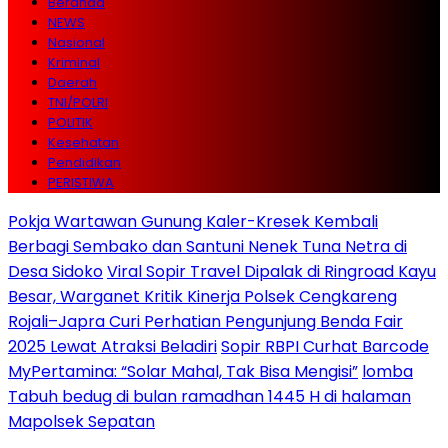
Beranda
NEWS
Nasional
Kriminal
Daerah
TNI/POLRI
POLITIK
Kesehatan
Pendidikan
PERISTIWA
Pokja Wartawan Gunung Kaler-Kresek Kembali
Berbagi Sembako dan Santuni Nenek Tuna Netra di
Desa Sidoko
Viral Sopir Travel Dipalak di Ringroad Kayu
Besar, Warganet Kritik Kinerja Polsek Cengkareng
Rojali–Japra Curi Perhatian Pengunjung Benda Fair
2025 Lewat Atraksi Beladiri
Sopir RBPI Curhat Barcode
MyPertamina: “Solar Mahal, Tak Bisa Mengisi”
lomba
Tabuh bedug di bulan ramadhan 1445 H di halaman
Mapolsek Sepatan