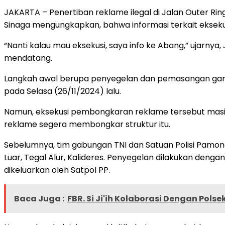
JAKARTA – Penertiban reklame ilegal di Jalan Outer Ring R
Sinaga mengungkapkan, bahwa informasi terkait eksek
“Nanti kalau mau eksekusi, saya info ke Abang,” ujarny
mendatang.
Langkah awal berupa penyegelan dan pemasangan garis P
pada Selasa (26/11/2024) lalu.
Namun, eksekusi pembongkaran reklame tersebut masih
reklame segera membongkar struktur itu.
Sebelumnya, tim gabungan TNI dan Satuan Polisi Pamong
Luar, Tegal Alur, Kalideres. Penyegelan dilakukan deng
dikeluarkan oleh Satpol PP.
Baca Juga :
FBR. Si Ji'ih Kolaborasi Dengan Pol