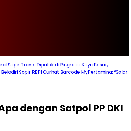
iral Sopir Travel Dipalak di Ringroad Kayu Besar,
Beladiri
Sopir RBPI Curhat Barcode MyPertamina: “Solar
Apa dengan Satpol PP DKI