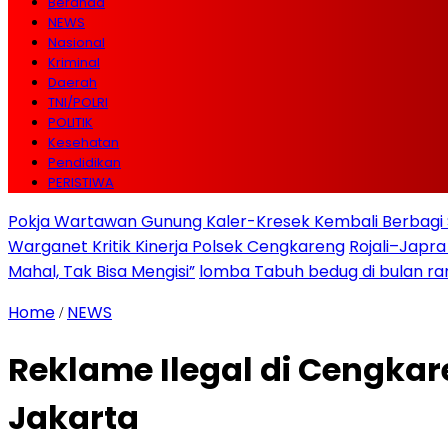
Beranda
NEWS
Nasional
Kriminal
Daerah
TNI/POLRI
POLITIK
Kesehatan
Pendidikan
PERISTIWA
Pokja Wartawan Gunung Kaler-Kresek Kembali Berbagi 
Warganet Kritik Kinerja Polsek Cengkareng
Rojali–Japra
Mahal, Tak Bisa Mengisi”
lomba Tabuh bedug di bulan r
Home
NEWS
/
Reklame Ilegal di Cengka
Jakarta