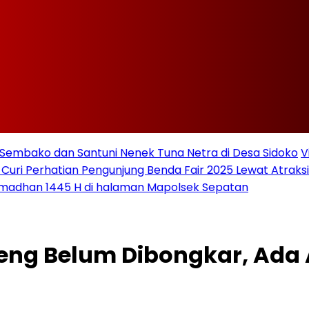
Sembako dan Santuni Nenek Tuna Netra di Desa Sidoko
V
 Curi Perhatian Pengunjung Benda Fair 2025 Lewat Atraksi 
amadhan 1445 H di halaman Mapolsek Sepatan
reng Belum Dibongkar, Ada 