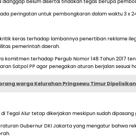
na dianggap belum disertai tindakan tegas berupa pembon
h ada peringatan untuk pembongkaran dalam waktu 3 x 24 
itik keras terhadap lambannya penertiban reklame ilegal
litas pemerintah daerah.
nya komitmen terhadap Pergub Nomor 148 Tahun 2017 ten
jaran Satpol PP agar penegakan aturan berjalan sesuai har
rang warga Kelurahan Pringsewu Timur Dipolisikan
 Tegal Alur tetap dikerjakan meskipun sudah dipasang ga
raturan Gubernur DKI Jakarta yang mengatur bahwa rekla
rah.