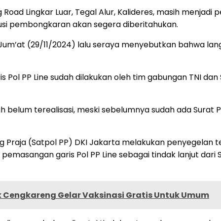
oad Lingkar Luar, Tegal Alur, Kalideres, masih menjadi per
usi pembongkaran akan segera diberitahukan.
a, Jum’at (29/11/2024) lalu seraya menyebutkan bahwa la
ol PP Line sudah dilakukan oleh tim gabungan TNI dan S
 belum terealisasi, meski sebelumnya sudah ada Surat 
 Praja (Satpol PP) DKI Jakarta melakukan penyegelan ter
an pemasangan garis Pol PP Line sebagai tindak lanjut da
sek Cengkareng Gelar Vaksinasi Gratis Untuk Umum