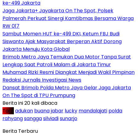
ke-499 Jakarta
Jaga Jakarta+ Jayakarta On The Spot, Polsek
Palmerah Perkuat Sinergi Kamtibmas Bersama Warga
RW 017
Sambut Momen HUT ke-499 DKI, Ketum FBJ Budi
Siswanto Ajak Masyarakat Berperan Aktif Dorong
Jakarta Menuju Kota Global
Brimob Metro Jaya Temukan Dua Motor Tanpa Surat
Lengkap Saat Patroli Malam di Jakarta Timur
Muhamad Rizki Resmi Diangkat Menjadi Wakil Pimpinan
Redaksi Jurnalis Investigasi News
Dansat Brimob Polda Metro Jaya Gelar Jaga Jakarta
On The Spot di TPU Prumpung
Berita ini 20 kali dibaca
Tag :
adukan
buana
jabar
lucky
mandalajati
polda
rahyang
sangga
silviadi
sunarjo
Berita Terbaru