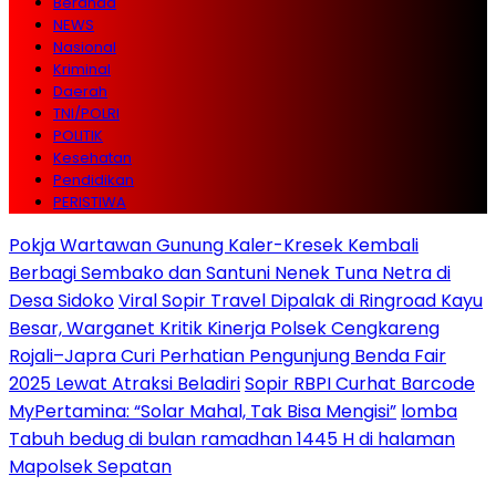
Beranda
NEWS
Nasional
Kriminal
Daerah
TNI/POLRI
POLITIK
Kesehatan
Pendidikan
PERISTIWA
Pokja Wartawan Gunung Kaler-Kresek Kembali
Berbagi Sembako dan Santuni Nenek Tuna Netra di
Desa Sidoko
Viral Sopir Travel Dipalak di Ringroad Kayu
Besar, Warganet Kritik Kinerja Polsek Cengkareng
Rojali–Japra Curi Perhatian Pengunjung Benda Fair
2025 Lewat Atraksi Beladiri
Sopir RBPI Curhat Barcode
MyPertamina: “Solar Mahal, Tak Bisa Mengisi”
lomba
Tabuh bedug di bulan ramadhan 1445 H di halaman
Mapolsek Sepatan